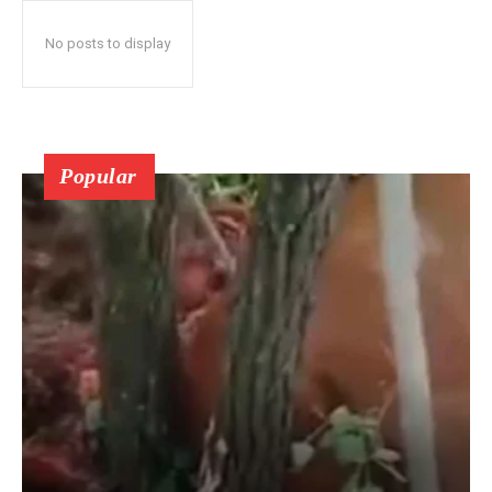
No posts to display
Popular