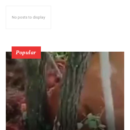
No posts to display
Popular