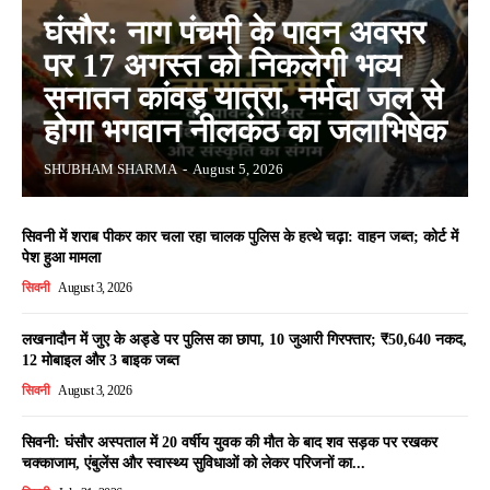
घंसौर: नाग पंचमी के पावन अवसर
पर 17 अगस्त को निकलेगी भव्य
सनातन कांवड़ यात्रा, नर्मदा जल से
होगा भगवान नीलकंठ का जलाभिषेक
SHUBHAM SHARMA
-
August 5, 2026
सिवनी में शराब पीकर कार चला रहा चालक पुलिस के हत्थे चढ़ा: वाहन जब्त; कोर्ट में
पेश हुआ मामला
सिवनी
August 3, 2026
लखनादौन में जुए के अड्डे पर पुलिस का छापा, 10 जुआरी गिरफ्तार; ₹50,640 नकद,
12 मोबाइल और 3 बाइक जब्त
सिवनी
August 3, 2026
सिवनी: घंसौर अस्पताल में 20 वर्षीय युवक की मौत के बाद शव सड़क पर रखकर
चक्काजाम, एंबुलेंस और स्वास्थ्य सुविधाओं को लेकर परिजनों का...