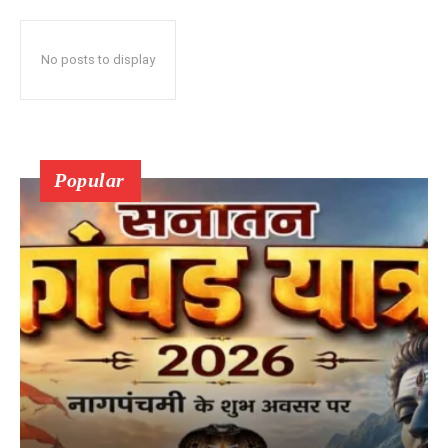
No posts to display
Popular