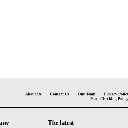
About Us
Contact Us
Our Team
Privacy Polic
Fact-Checking Polic
any
The latest