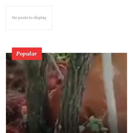
No posts to display
Popular