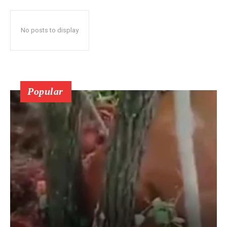
No posts to display
Popular