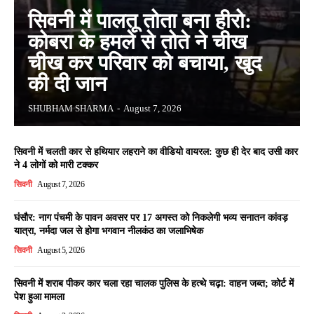
सिवनी में पालतू तोता बना हीरो:
कोबरा के हमले से तोते ने चीख
चीख कर परिवार को बचाया, खुद
की दी जान
SHUBHAM SHARMA
-
August 7, 2026
सिवनी में चलती कार से हथियार लहराने का वीडियो वायरल: कुछ ही देर बाद उसी कार
ने 4 लोगों को मारी टक्कर
सिवनी
August 7, 2026
घंसौर: नाग पंचमी के पावन अवसर पर 17 अगस्त को निकलेगी भव्य सनातन कांवड़
यात्रा, नर्मदा जल से होगा भगवान नीलकंठ का जलाभिषेक
सिवनी
August 5, 2026
सिवनी में शराब पीकर कार चला रहा चालक पुलिस के हत्थे चढ़ा: वाहन जब्त; कोर्ट में
पेश हुआ मामला