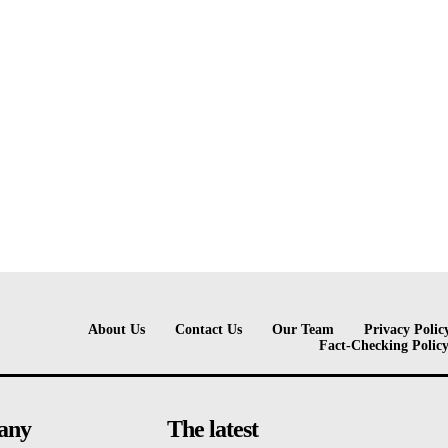
About Us
Contact Us
Our Team
Privacy Polic
Fact-Checking Polic
any
The latest