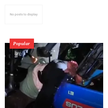
No posts to display
Popular