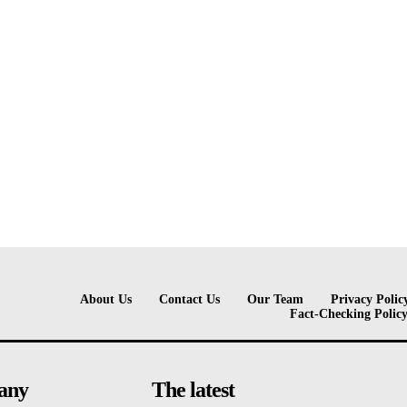
About Us
Contact Us
Our Team
Privacy Polic
Fact-Checking Polic
any
The latest