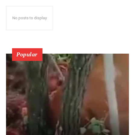
No posts to display
Popular