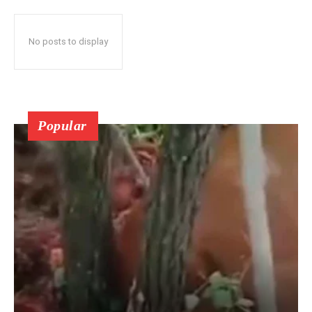
No posts to display
Popular