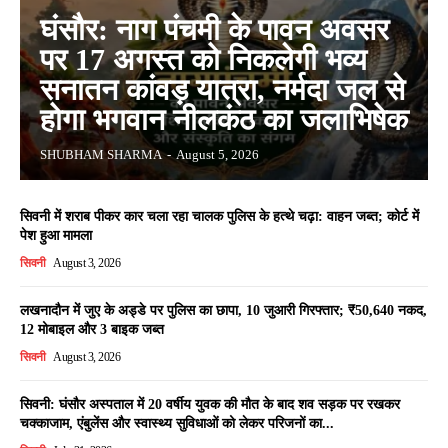
घंसौर: नाग पंचमी के पावन अवसर
पर 17 अगस्त को निकलेगी भव्य
सनातन कांवड़ यात्रा, नर्मदा जल से
होगा भगवान नीलकंठ का जलाभिषेक
SHUBHAM SHARMA
-
August 5, 2026
सिवनी में शराब पीकर कार चला रहा चालक पुलिस के हत्थे चढ़ा: वाहन जब्त; कोर्ट में
पेश हुआ मामला
सिवनी
August 3, 2026
लखनादौन में जुए के अड्डे पर पुलिस का छापा, 10 जुआरी गिरफ्तार; ₹50,640 नकद,
12 मोबाइल और 3 बाइक जब्त
सिवनी
August 3, 2026
सिवनी: घंसौर अस्पताल में 20 वर्षीय युवक की मौत के बाद शव सड़क पर रखकर
चक्काजाम, एंबुलेंस और स्वास्थ्य सुविधाओं को लेकर परिजनों का...