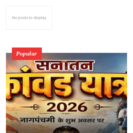
No posts to display
Popular