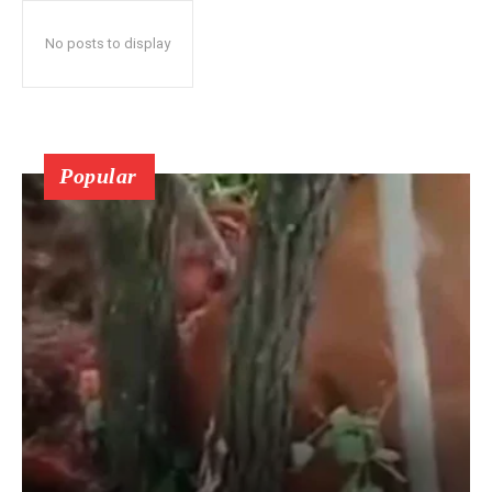
No posts to display
Popular