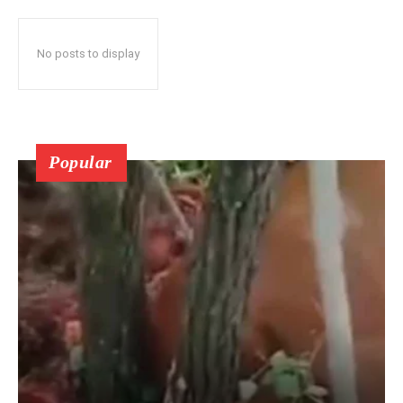
No posts to display
Popular