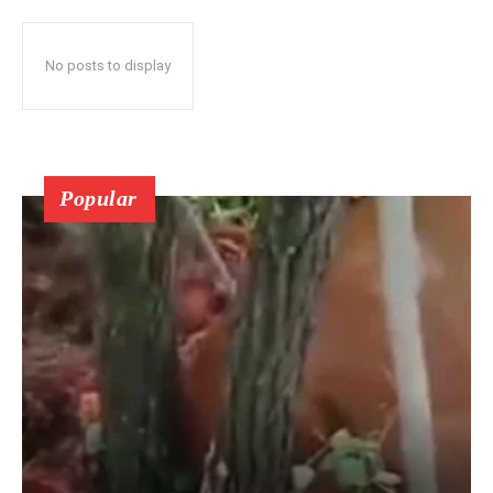
No posts to display
Popular