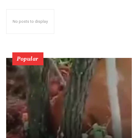
No posts to display
Popular