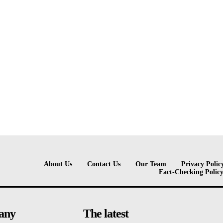
About Us
Contact Us
Our Team
Privacy Polic
Fact-Checking Polic
any
The latest