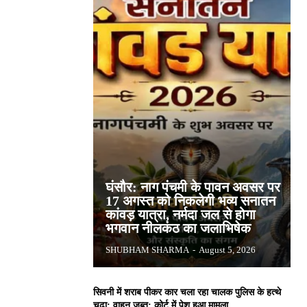
घंसौर: नाग पंचमी के पावन अवसर पर
17 अगस्त को निकलेगी भव्य सनातन
कांवड़ यात्रा, नर्मदा जल से होगा
भगवान नीलकंठ का जलाभिषेक
SHUBHAM SHARMA
-
August 5, 2026
सिवनी में शराब पीकर कार चला रहा चालक पुलिस के हत्थे
चढ़ा: वाहन जब्त; कोर्ट में पेश हुआ मामला