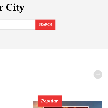
r City
SEARCH
Popular