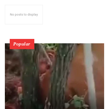
No posts to display
Popular