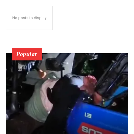
No posts to display
Popular