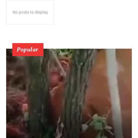
No posts to display
Popular