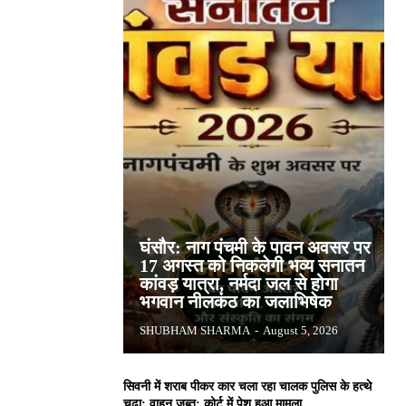
घंसौर: नाग पंचमी के पावन अवसर पर
17 अगस्त को निकलेगी भव्य सनातन
कांवड़ यात्रा, नर्मदा जल से होगा
भगवान नीलकंठ का जलाभिषेक
SHUBHAM SHARMA
-
August 5, 2026
सिवनी में शराब पीकर कार चला रहा चालक पुलिस के हत्थे
चढ़ा: वाहन जब्त; कोर्ट में पेश हुआ मामला