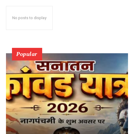
No posts to display
Popular