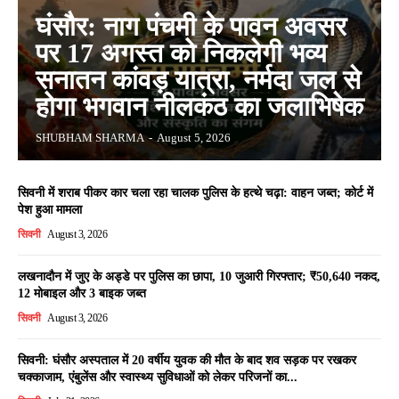
घंसौर: नाग पंचमी के पावन अवसर
पर 17 अगस्त को निकलेगी भव्य
सनातन कांवड़ यात्रा, नर्मदा जल से
होगा भगवान नीलकंठ का जलाभिषेक
SHUBHAM SHARMA
-
August 5, 2026
सिवनी में शराब पीकर कार चला रहा चालक पुलिस के हत्थे चढ़ा: वाहन जब्त; कोर्ट में
पेश हुआ मामला
सिवनी
August 3, 2026
लखनादौन में जुए के अड्डे पर पुलिस का छापा, 10 जुआरी गिरफ्तार; ₹50,640 नकद,
12 मोबाइल और 3 बाइक जब्त
सिवनी
August 3, 2026
सिवनी: घंसौर अस्पताल में 20 वर्षीय युवक की मौत के बाद शव सड़क पर रखकर
चक्काजाम, एंबुलेंस और स्वास्थ्य सुविधाओं को लेकर परिजनों का...