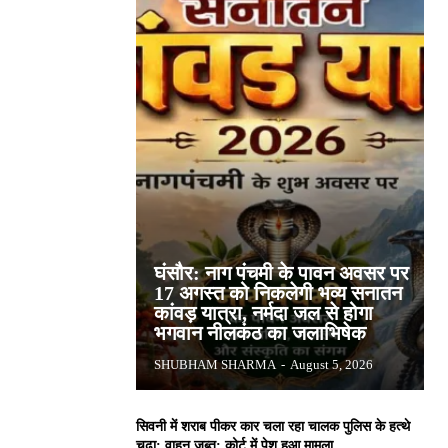
घंसौर: नाग पंचमी के पावन अवसर पर
17 अगस्त को निकलेगी भव्य सनातन
कांवड़ यात्रा, नर्मदा जल से होगा
भगवान नीलकंठ का जलाभिषेक
SHUBHAM SHARMA
-
August 5, 2026
सिवनी में शराब पीकर कार चला रहा चालक पुलिस के हत्थे
चढ़ा: वाहन जब्त; कोर्ट में पेश हुआ मामला