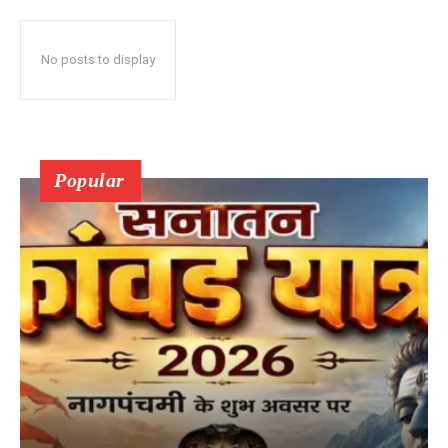
No posts to display
Popular