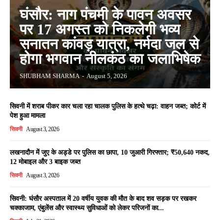
घंसौर: नाग पंचमी के पावन अवसर
पर 17 अगस्त को निकलेगी भव्य
सनातन कांवड़ यात्रा, नर्मदा जल से
होगा भगवान नीलकंठ का जलाभिषेक
SHUBHAM SHARMA
-
August 5, 2026
सिवनी में शराब पीकर कार चला रहा चालक पुलिस के हत्थे चढ़ा: वाहन जब्त; कोर्ट में
पेश हुआ मामला
सिवनी
August 3, 2026
लखनादौन में जुए के अड्डे पर पुलिस का छापा, 10 जुआरी गिरफ्तार; ₹50,640 नकद,
12 मोबाइल और 3 बाइक जब्त
सिवनी
August 3, 2026
सिवनी: घंसौर अस्पताल में 20 वर्षीय युवक की मौत के बाद शव सड़क पर रखकर
चक्काजाम, एंबुलेंस और स्वास्थ्य सुविधाओं को लेकर परिजनों का...