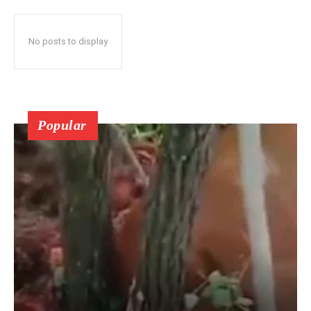
No posts to display
Popular