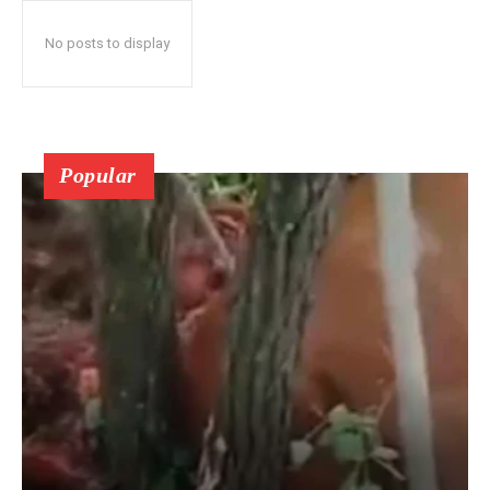
No posts to display
Popular