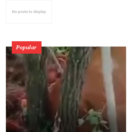
No posts to display
Popular