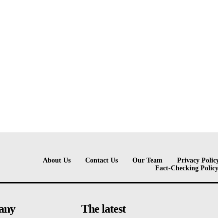
About Us
Contact Us
Our Team
Privacy Polic
Fact-Checking Polic
any
The latest