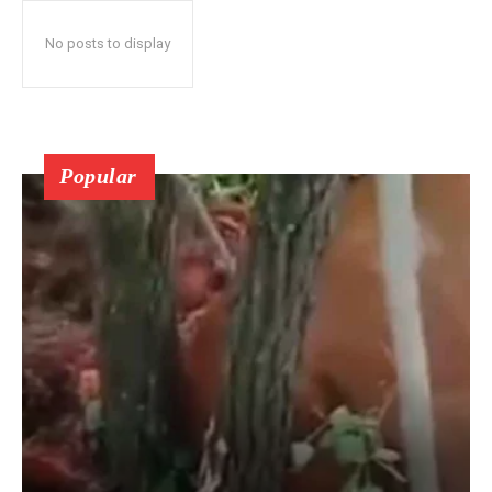
No posts to display
Popular