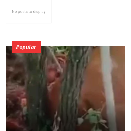
No posts to display
Popular