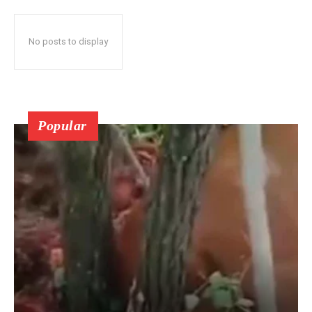
No posts to display
Popular