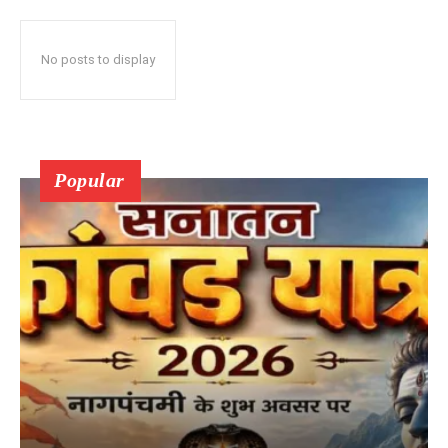
No posts to display
Popular