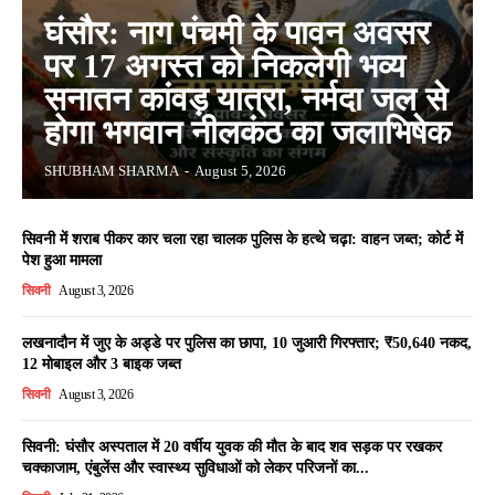
घंसौर: नाग पंचमी के पावन अवसर
पर 17 अगस्त को निकलेगी भव्य
सनातन कांवड़ यात्रा, नर्मदा जल से
होगा भगवान नीलकंठ का जलाभिषेक
SHUBHAM SHARMA
-
August 5, 2026
सिवनी में शराब पीकर कार चला रहा चालक पुलिस के हत्थे चढ़ा: वाहन जब्त; कोर्ट में
पेश हुआ मामला
सिवनी
August 3, 2026
लखनादौन में जुए के अड्डे पर पुलिस का छापा, 10 जुआरी गिरफ्तार; ₹50,640 नकद,
12 मोबाइल और 3 बाइक जब्त
सिवनी
August 3, 2026
सिवनी: घंसौर अस्पताल में 20 वर्षीय युवक की मौत के बाद शव सड़क पर रखकर
चक्काजाम, एंबुलेंस और स्वास्थ्य सुविधाओं को लेकर परिजनों का...