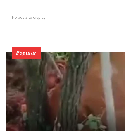
No posts to display
Popular