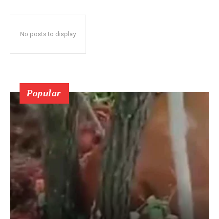
No posts to display
Popular