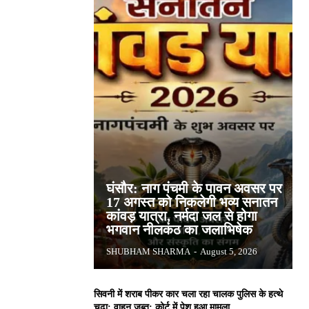
घंसौर: नाग पंचमी के पावन अवसर पर
17 अगस्त को निकलेगी भव्य सनातन
कांवड़ यात्रा, नर्मदा जल से होगा
भगवान नीलकंठ का जलाभिषेक
SHUBHAM SHARMA
-
August 5, 2026
सिवनी में शराब पीकर कार चला रहा चालक पुलिस के हत्थे
चढ़ा: वाहन जब्त; कोर्ट में पेश हुआ मामला