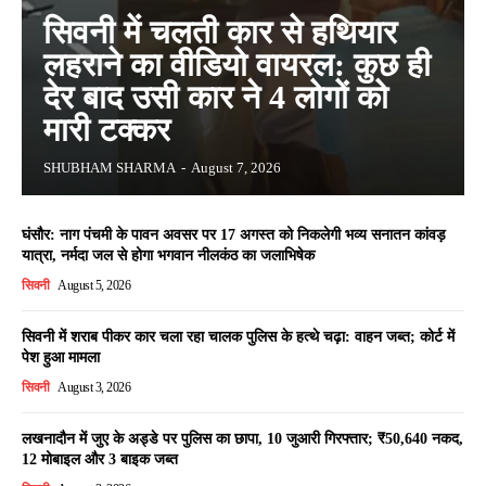
सिवनी में चलती कार से हथियार
लहराने का वीडियो वायरल: कुछ ही
देर बाद उसी कार ने 4 लोगों को
मारी टक्कर
SHUBHAM SHARMA
-
August 7, 2026
घंसौर: नाग पंचमी के पावन अवसर पर 17 अगस्त को निकलेगी भव्य सनातन कांवड़
यात्रा, नर्मदा जल से होगा भगवान नीलकंठ का जलाभिषेक
सिवनी
August 5, 2026
सिवनी में शराब पीकर कार चला रहा चालक पुलिस के हत्थे चढ़ा: वाहन जब्त; कोर्ट में
पेश हुआ मामला
सिवनी
August 3, 2026
लखनादौन में जुए के अड्डे पर पुलिस का छापा, 10 जुआरी गिरफ्तार; ₹50,640 नकद,
12 मोबाइल और 3 बाइक जब्त