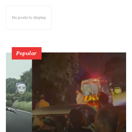
No posts to display
Popular