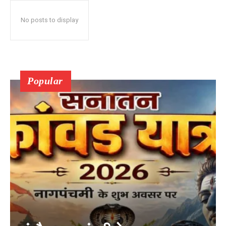
No posts to display
Popular