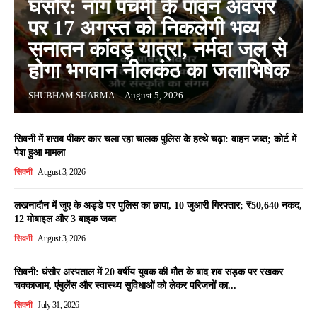
घंसौर: नाग पंचमी के पावन अवसर
पर 17 अगस्त को निकलेगी भव्य
सनातन कांवड़ यात्रा, नर्मदा जल से
होगा भगवान नीलकंठ का जलाभिषेक
SHUBHAM SHARMA
-
August 5, 2026
सिवनी में शराब पीकर कार चला रहा चालक पुलिस के हत्थे चढ़ा: वाहन जब्त; कोर्ट में
पेश हुआ मामला
सिवनी
August 3, 2026
लखनादौन में जुए के अड्डे पर पुलिस का छापा, 10 जुआरी गिरफ्तार; ₹50,640 नकद,
12 मोबाइल और 3 बाइक जब्त
सिवनी
August 3, 2026
सिवनी: घंसौर अस्पताल में 20 वर्षीय युवक की मौत के बाद शव सड़क पर रखकर
चक्काजाम, एंबुलेंस और स्वास्थ्य सुविधाओं को लेकर परिजनों का...
सिवनी
July 31, 2026