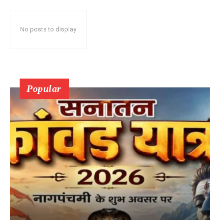
No posts to display
Popular