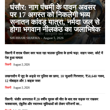
घंसौर: नाग पंचमी के पावन अवसर
पर 17 अगस्त को निकलेगी भव्य
सनातन कांवड़ यात्रा, नर्मदा जल से
होगा भगवान नीलकंठ का जलाभिषेक
SHUBHAM SHARMA
-
August 5, 2026
सिवनी में शराब पीकर कार चला रहा चालक पुलिस के हत्थे चढ़ा: वाहन जब्त; कोर्ट में
पेश हुआ मामला
सिवनी
August 3, 2026
लखनादौन में जुए के अड्डे पर पुलिस का छापा, 10 जुआरी गिरफ्तार; ₹50,640 नकद,
12 मोबाइल और 3 बाइक जब्त
सिवनी
August 3, 2026
सिवनी: घंसौर अस्पताल में 20 वर्षीय युवक की मौत के बाद शव सड़क पर रखकर
चक्काजाम, एंबुलेंस और स्वास्थ्य सुविधाओं को लेकर परिजनों का...