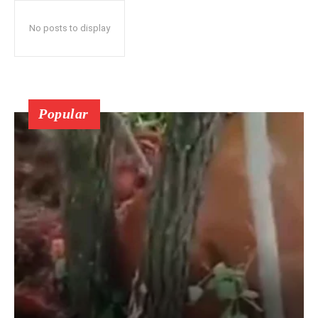
No posts to display
Popular