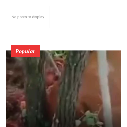
No posts to display
Popular