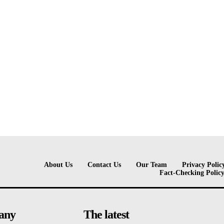
About Us
Contact Us
Our Team
Privacy Polic
Fact-Checking Polic
any
The latest