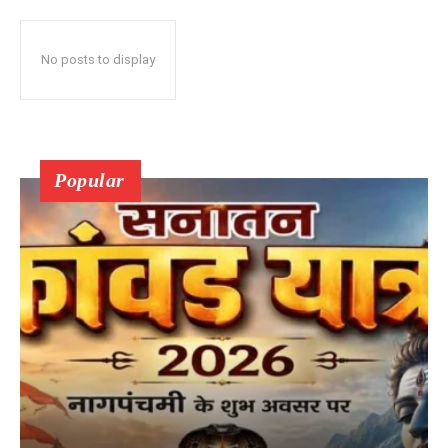
No posts to display
Popular