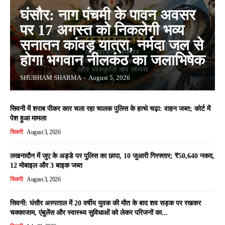
घंसौर: नाग पंचमी के पावन अवसर
पर 17 अगस्त को निकलेगी भव्य
सनातन कांवड़ यात्रा, नर्मदा जल से
होगा भगवान नीलकंठ का जलाभिषेक
SHUBHAM SHARMA
-
August 5, 2026
सिवनी में शराब पीकर कार चला रहा चालक पुलिस के हत्थे चढ़ा: वाहन जब्त; कोर्ट में
पेश हुआ मामला
सिवनी
August 3, 2026
लखनादौन में जुए के अड्डे पर पुलिस का छापा, 10 जुआरी गिरफ्तार; ₹50,640 नकद,
12 मोबाइल और 3 बाइक जब्त
सिवनी
August 3, 2026
सिवनी: घंसौर अस्पताल में 20 वर्षीय युवक की मौत के बाद शव सड़क पर रखकर
चक्काजाम, एंबुलेंस और स्वास्थ्य सुविधाओं को लेकर परिजनों का...