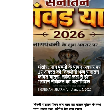
घंसौर: नाग पंचमी के पावन अवसर पर
17 अगस्त को निकलेगी भव्य सनातन
कांवड़ यात्रा, नर्मदा जल से होगा
भगवान नीलकंठ का जलाभिषेक
SHUBHAM SHARMA
-
August 5, 2026
सिवनी में शराब पीकर कार चला रहा चालक पुलिस के हत्थे
चढ़ा: वाहन जब्त; कोर्ट में पेश हुआ मामला