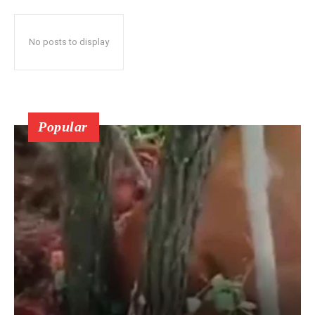
No posts to display
Popular