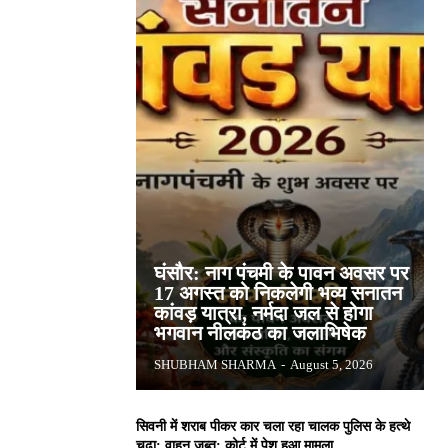
घंसौर: नाग पंचमी के पावन अवसर पर
17 अगस्त को निकलेगी भव्य सनातन
कांवड़ यात्रा, नर्मदा जल से होगा
भगवान नीलकंठ का जलाभिषेक
SHUBHAM SHARMA
-
August 5, 2026
सिवनी में शराब पीकर कार चला रहा चालक पुलिस के हत्थे
चढ़ा: वाहन जब्त; कोर्ट में पेश हुआ मामला