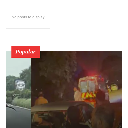
No posts to display
Popular