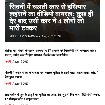
सिवनी में चलती कार से हथियार
लहराने का वीडियो वायरल: कुछ ही
देर बाद उसी कार ने 4 लोगों को
मारी टक्कर
SHUBHAM SHARMA
-
August 7, 2026
घंसौर: नाग पंचमी के पावन अवसर पर 17 अगस्त को निकलेगी भव्य सनातन कांवड़
यात्रा, नर्मदा जल से होगा भगवान नीलकंठ का जलाभिषेक
सिवनी
August 5, 2026
सिवनी में शराब पीकर कार चला रहा चालक पुलिस के हत्थे चढ़ा: वाहन जब्त; कोर्ट में
पेश हुआ मामला
सिवनी
August 3, 2026
लखनादौन में जुए के अड्डे पर पुलिस का छापा, 10 जुआरी गिरफ्तार; ₹50,640 नकद,
12 मोबाइल और 3 बाइक जब्त