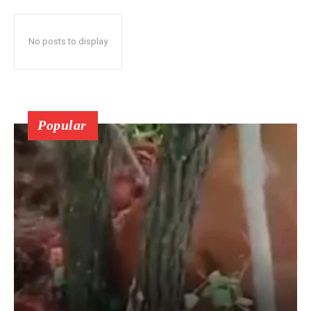
No posts to display
Popular