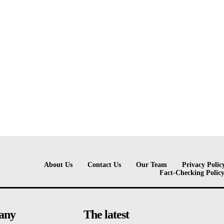
About Us
Contact Us
Our Team
Privacy Polic
Fact-Checking Polic
any
The latest